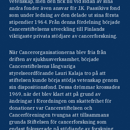
vetenskap, men den fick nu vid sidan av sina
andra fonder även ansvar för J.K. Paasikivs fond
som under ledning av den delade ut sina första
stipendier 1964. Från denna fördelning började
Cancerstiftelsens utveckling till Finlands
viktigaste privata stödjare av cancerforskning.
När Cancerorganisationerna blev fria från
driften av sjukhusverksamhet, började
Cancerstiftelsens långvariga
styrelseordförande Lauri Kalaja tro på att
stiftelsen kunde börja stödja vetenskap genom
sin dispositionsfond. Dessa drömmar krossades
1969, när det blev klart att på grund av
ändringar i förordningen om skattefrihet för
donationer var Cancerstiftelsen och
Cancerföreningen tvungna att tillsammans
grunda Stiftelsen för cancerforskning som
endast fokuserade på stödjande av forskning.