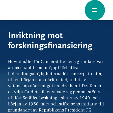
Hyppää
sisältöön
Inriktning mot
forskningsfinansiering
Huvudmålet för Cancerstiftelsens grundare var
att så snabbt som möjligt förbättra
behandlingsmöjligheterna för cancerpatienter,
till en början kom därför stödjandet av
vetenskap nödtvunget i andra hand. Det fanns
en vilja för det, vilket visade sig genom stödet
till Kai Setäläs forskning i slutet av 1940- och
början av 1950-talet och stiftelsens initiativ till
grundandet av Republikens President J.K.