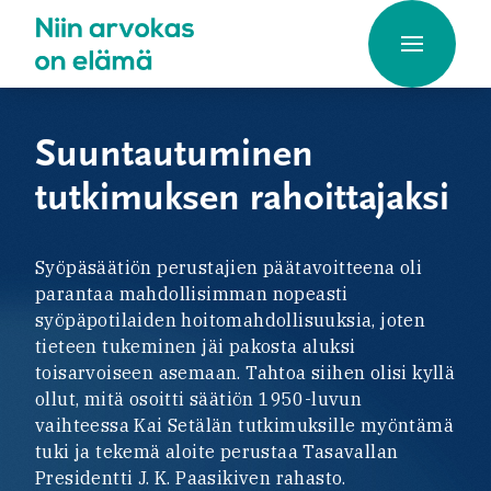
Hyppää
sisältöön
Suuntautuminen
tutkimuksen rahoittajaksi
Syöpäsäätiön perustajien päätavoitteena oli
parantaa mahdollisimman nopeasti
syöpäpotilaiden hoitomahdollisuuksia, joten
tieteen tukeminen jäi pakosta aluksi
toisarvoiseen asemaan. Tahtoa siihen olisi kyllä
ollut, mitä osoitti säätiön 1950-luvun
vaihteessa Kai Setälän tutkimuksille myöntämä
tuki ja tekemä aloite perustaa Tasavallan
Presidentti J. K. Paasikiven rahasto.