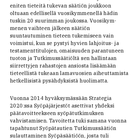
eniten tieteitä tukevan säätiön joukkoon
oltuaan edellisellä vuosikymmenellä hädin
tuskin 20 suurimman joukossa. Vuosikym-
menen vaihteen jälkeen säätiön
suuntautuminen tieteen tukemiseen vain
voimistui, kun se pystyi hyvien lahjoitus- ja
testamenttitulojen, omaisuuden parantuneen
tuoton ja Tutkimussäätiöltä sen hallintaan
siirrettyjen rahastojen ansiosta lisäämään
tieteellistä tukeaan lamavuosien aiheuttamista
hetkellisistä pysähdyksistä huolimatta.
Vuonna 2014 hyväksymässään Strategia
2020:ssa Syöpäjärjestöt asettivat yhdeksi
päätavoitteekseen syöpätutkimuksen
vahvistamisen. Tavoitetta tuki samana vuonna
tapahtunut Syöpätautien Tutkimussäätiön
sulauttaminen Syöpäsäätiöön, josta tuli