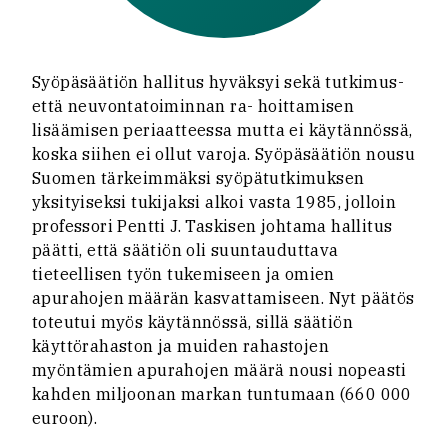
Syöpäsäätiön hallitus hyväksyi sekä tutkimus-
että neuvontatoiminnan ra- hoittamisen
lisäämisen periaatteessa mutta ei käytännössä,
koska siihen ei ollut varoja. Syöpäsäätiön nousu
Suomen tärkeimmäksi syöpätutkimuksen
yksityiseksi tukijaksi alkoi vasta 1985, jolloin
professori Pentti J. Taskisen johtama hallitus
päätti, että säätiön oli suuntauduttava
tieteellisen työn tukemiseen ja omien
apurahojen määrän kasvattamiseen. Nyt päätös
toteutui myös käytännössä, sillä säätiön
käyttörahaston ja muiden rahastojen
myöntämien apurahojen määrä nousi nopeasti
kahden miljoonan markan tuntumaan (660 000
euroon).