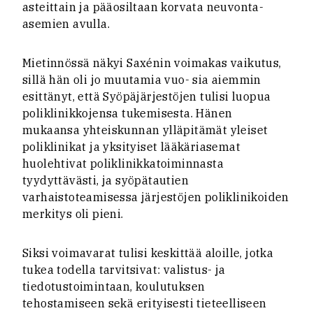
asteittain ja pääosiltaan korvata neuvonta-
asemien avulla.
Mietinnössä näkyi Saxénin voimakas vaikutus,
sillä hän oli jo muutamia vuo- sia aiemmin
esittänyt, että Syöpäjärjestöjen tulisi luopua
poliklinikkojensa tukemisesta. Hänen
mukaansa yhteiskunnan ylläpitämät yleiset
poliklinikat ja yksityiset lääkäriasemat
huolehtivat poliklinikkatoiminnasta
tyydyttävästi, ja syöpätautien
varhaistoteamisessa järjestöjen poliklinikoiden
merkitys oli pieni.
Siksi voimavarat tulisi keskittää aloille, jotka
tukea todella tarvitsivat: valistus- ja
tiedotustoimintaan, koulutuksen
tehostamiseen sekä erityisesti tieteelliseen