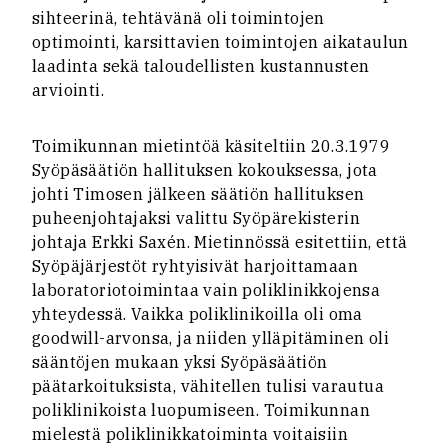
sihteerinä, tehtävänä oli toimintojen
optimointi, karsittavien toimintojen aikataulun
laadinta sekä taloudellisten kustannusten
arviointi.
Toimikunnan mietintöä käsiteltiin 20.3.1979
Syöpäsäätiön hallituksen kokouksessa, jota
johti Timosen jälkeen säätiön hallituksen
puheenjohtajaksi valittu Syöpärekisterin
johtaja Erkki Saxén. Mietinnössä esitettiin, että
Syöpäjärjestöt ryhtyisivät harjoittamaan
laboratoriotoimintaa vain poliklinikkojensa
yhteydessä. Vaikka poliklinikoilla oli oma
goodwill-arvonsa, ja niiden ylläpitäminen oli
sääntöjen mukaan yksi Syöpäsäätiön
päätarkoituksista, vähitellen tulisi varautua
poliklinikoista luopumiseen. Toimikunnan
mielestä poliklinikkatoiminta voitaisiin