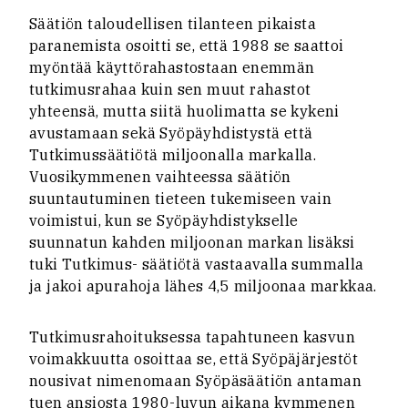
Säätiön taloudellisen tilanteen pikaista
paranemista osoitti se, että 1988 se saattoi
myöntää käyttörahastostaan enemmän
tutkimusrahaa kuin sen muut rahastot
yhteensä, mutta siitä huolimatta se kykeni
avustamaan sekä Syöpäyhdistystä että
Tutkimussäätiötä miljoonalla markalla.
Vuosikymmenen vaihteessa säätiön
suuntautuminen tieteen tukemiseen vain
voimistui, kun se Syöpäyhdistykselle
suunnatun kahden miljoonan markan lisäksi
tuki Tutkimus- säätiötä vastaavalla summalla
ja jakoi apurahoja lähes 4,5 miljoonaa markkaa.
Tutkimusrahoituksessa tapahtuneen kasvun
voimakkuutta osoittaa se, että Syöpäjärjestöt
nousivat nimenomaan Syöpäsäätiön antaman
tuen ansiosta 1980-luvun aikana kymmenen