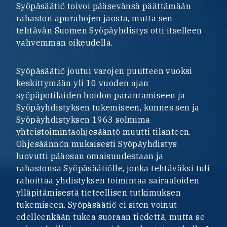
Syöpäsäätiö toivoi pääsevänsä päättämään
rahaston apurahojen jaosta, mutta sen
tehtävän Suomen Syöpäyhdistys otti itselleen
vahvemman oikeudella.
Syöpäsäätiö joutui varojen puutteen vuoksi
keskittymään yli 10 vuoden ajan
syöpäpotilaiden hoidon parantamiseen ja
Syöpäyhdistyksen tukemiseen, kunnes sen ja
Syöpäyhdistyksen 1963 solmima
yhteistoimintaohjesääntö muutti tilanteen.
Ohjesäännön mukaisesti Syöpäyhdistys
luovutti pääosan omaisuudestaan ja
rahastonsa Syöpäsäätiölle, jonka tehtäväksi tuli
rahoittaa yhdistyksen toimintaa sairaaloiden
ylläpitämisestä tieteellisen tutkimuksen
tukemiseen. Syöpäsäätiö ei siten voinut
edelleenkään tukea suoraan tiedettä, mutta se