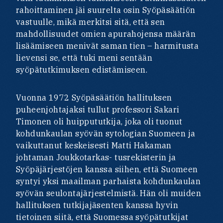
rahoittaminen jäi suurelta osin Syöpäsäätiön
vastuulle, mikä merkitsi sitä, että sen
mahdollisuudet omien apurahojensa määrän
lisäämiseen menivät saman tien – harmitusta
lievensi se, että tuki meni sentään
syöpätutkimuksen edistämiseen.
Vuonna 1972 Syöpäsäätiön hallituksen
puheenjohtajaksi tullut professori Sakari
Timonen oli huippututkija, joka oli tuonut
kohdunkaulan syövän sytologian Suomeen ja
vaikuttanut keskeisesti Matti Hakaman
johtaman Joukkotarkas- tusrekisterin ja
Syöpäjärjestöjen kanssa siihen, että Suomeen
syntyi yksi maailman parhaista kohdunkaulan
syövän seulontajärjestelmistä. Hän oli muiden
hallituksen tutkijajäsenten kanssa hyvin
tietoinen siitä, että Suomessa syöpätutkijat