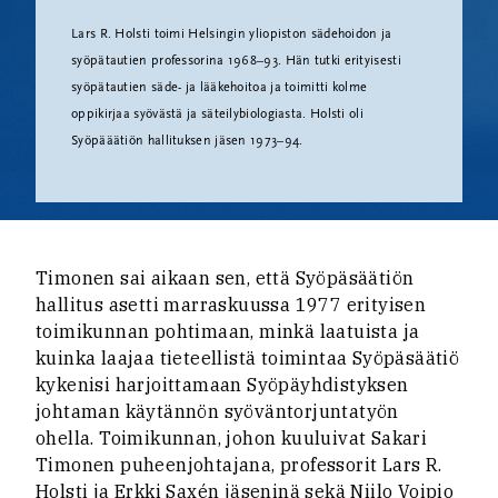
Lars R. Holsti toimi Helsingin yliopiston sädehoidon ja
syöpätautien professorina 1968–93. Hän tutki erityisesti
syöpätautien säde- ja lääkehoitoa ja toimitti kolme
oppikirjaa syövästä ja säteilybiologiasta. Holsti oli
Syöpääätiön hallituksen jäsen 1973–94.
Timonen sai aikaan sen, että Syöpäsäätiön
hallitus asetti marraskuussa 1977 erityisen
toimikunnan pohtimaan, minkä laatuista ja
kuinka laajaa tieteellistä toimintaa Syöpäsäätiö
kykenisi harjoittamaan Syöpäyhdistyksen
johtaman käytännön syöväntorjuntatyön
ohella. Toimikunnan, johon kuuluivat Sakari
Timonen puheenjohtajana, professorit Lars R.
Holsti ja Erkki Saxén jäseninä sekä Niilo Voipio