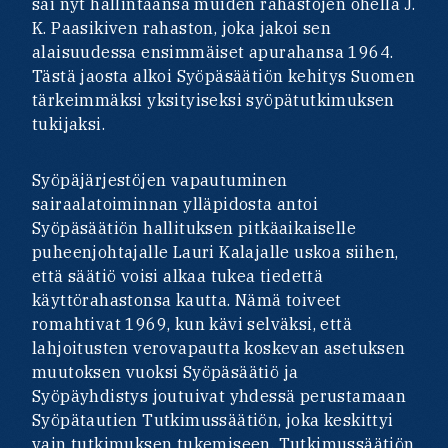
sai nyt hallintaansa muiden rahastojen ohella J.
K. Paasikiven rahaston, joka jakoi sen
alaisuudessa ensimmäiset apurahansa 1964.
Tästä jaosta alkoi Syöpäsäätiön kehitys Suomen
tärkeimmäksi yksityiseksi syöpätutkimuksen
tukijaksi.
Syöpäjärjestöjen vapautuminen
sairaalatoiminnan ylläpidosta antoi
Syöpäsäätiön hallituksen pitkäaikaiselle
puheenjohtajalle Lauri Kalajalle uskoa siihen,
että säätiö voisi alkaa tukea tiedettä
käyttörahastonsa kautta. Nämä toiveet
romahtivat 1969, kun kävi selväksi, että
lahjoitusten verovapautta koskevan asetuksen
muutoksen vuoksi Syöpäsäätiö ja
Syöpäyhdistys joutuivat yhdessä perustamaan
Syöpätautien Tutkimussäätiön, joka keskittyi
vain tutkimuksen tukemiseen. Tutkimussäätiön