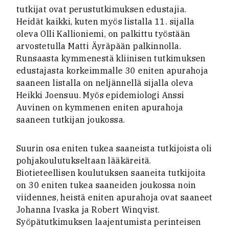
tutkijat ovat perustutkimuksen edustajia.
Heidät kaikki, kuten myös listalla 11. sijalla
oleva Olli Kallioniemi, on palkittu työstään
arvostetulla Matti Äyräpään palkinnolla.
Runsaasta kymmenestä kliinisen tutkimuksen
edustajasta korkeimmalle 30 eniten apurahoja
saaneen listalla on neljännellä sijalla oleva
Heikki Joensuu. Myös epidemiologi Anssi
Auvinen on kymmenen eniten apurahoja
saaneen tutkijan joukossa.
Suurin osa eniten tukea saaneista tutkijoista oli
pohjakoulutukseltaan lääkäreitä.
Biotieteellisen koulutuksen saaneita tutkijoita
on 30 eniten tukea saaneiden joukossa noin
viidennes, heistä eniten apurahoja ovat saaneet
Johanna Ivaska ja Robert Winqvist.
Syöpätutkimuksen laajentumista perinteisen