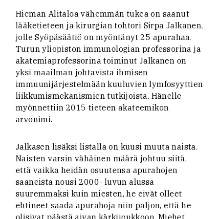
Hieman Alitaloa vähemmän tukea on saanut
lääketieteen ja kirurgian tohtori Sirpa Jalkanen,
jolle Syöpäsäätiö on myöntänyt 25 apurahaa.
Turun yliopiston immunologian professorina ja
akatemiaprofessorina toiminut Jalkanen on
yksi maailman johtavista ihmisen
immuunijärjestelmään kuuluvien lymfosyyttien
liikkumismekanismien tutkijoista. Hänelle
myönnettiin 2015 tieteen akateemikon
arvonimi.
Jalkasen lisäksi listalla on kuusi muuta naista.
Naisten varsin vähäinen määrä johtuu siitä,
että vaikka heidän osuutensa apurahojen
saaneista nousi 2000- luvun alussa
suuremmaksi kuin miesten, he eivät olleet
ehtineet saada apurahoja niin paljon, että he
olisivat päästä aivan kärkijoukkoon. Miehet