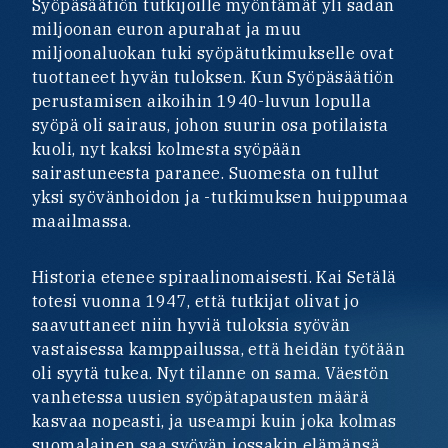
Syöpäsäätiön tutkijoille myöntämät yli sadan
miljoonan euron apurahat ja muu
miljoonaluokan tuki syöpätutkimukselle ovat
tuottaneet hyvän tuloksen. Kun Syöpäsäätiön
perustamisen aikoihin 1940-luvun lopulla
syöpä oli sairaus, johon suurin osa potilaista
kuoli, nyt kaksi kolmesta syöpään
sairastuneesta paranee. Suomesta on tullut
yksi syövänhoidon ja -tutkimuksen huippumaa
maailmassa.
Historia etenee spiraalinomaisesti. Kai Setälä
totesi vuonna 1947, että tutkijat olivat jo
saavuttaneet niin hyviä tuloksia syövän
vastaisessa kamppailussa, että heidän työtään
oli syytä tukea. Nyt tilanne on sama. Väestön
vanhetessa uusien syöpätapausten määrä
kasvaa nopeasti, ja useampi kuin joka kolmas
suomalainen saa syövän jossakin elämänsä