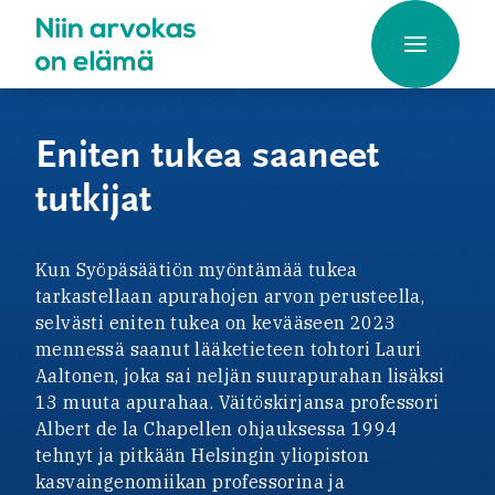
Hyppää
sisältöön
Eniten tukea saaneet
tutkijat
Kun Syöpäsäätiön myöntämää tukea
tarkastellaan apurahojen arvon perusteella,
selvästi eniten tukea on kevääseen 2023
mennessä saanut lääketieteen tohtori Lauri
Aaltonen, joka sai neljän suurapurahan lisäksi
13 muuta apurahaa. Väitöskirjansa professori
Albert de la Chapellen ohjauksessa 1994
tehnyt ja pitkään Helsingin yliopiston
kasvaingenomiikan professorina ja