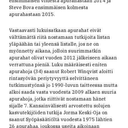
ensimmäisen viidestä apurahastaan 2014 ja
Steve Bova ensimmäisen kolmesta
apurahastaan 2015.
Vastaavasti lukuisatkaan apurahat eivät
välttämättä riitä nostamaan tutkijoita listan
yläpäähän tai yleensä listalle, jos ne on
myönnetty aikana, jolloin suurimmatkin
apurahat olivat vuoden 2012 jälkeiseen aikaan
verrattuna pieniä. Luku määräisesti eniten
apurahoja (34) saanut Robert Winqvist aloitti
rintasyövän periytyvyyttä selvittäneen
tutkimustyönsä jo 1990-luvun taitteessa mutta
alkoi saada vasta vuodesta 2009 alkaen suuria
apurahoja, jotka riittivät nostamaan hänet
sijalle 7. Kansainvälisesti arvostettu solujen
kasvutekijöiden tutkija Jorma Keski-Oja on
saanut Syöpäsäätiöltä vuodesta 1975 lähtien
26 apurahaa, joukossa useita aikoinaan