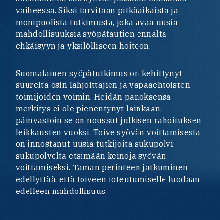
vaiheessa. Siksi tarvitaan pitkäaikaista ja
monipuolista tutkimusta, joka avaa uusia
mahdollisuuksia syöpätautien ennalta
ehkäisyyn ja yksilölliseen hoitoon.
Suomalainen syöpätutkimus on kehittynyt
suurelta osin lahjoittajien ja vapaaehtoisten
toimijoiden voimin. Heidän panoksensa
merkitys ei ole pienentynyt lainkaan,
päinvastoin se on noussut julkisen rahoituksen
leikkausten vuoksi. Toive syövän voittamisesta
on innostanut uusia tutkijoita sukupolvi
sukupolvelta etsimään keinoja syövän
voittamiseksi. Tämän perinteen jatkuminen
edellyttää, että toiveen toteutumiselle luodaan
edelleen mahdollisuus.