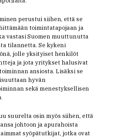
potilaita.
inen perustui siihen, että se
hittämään toimintatapojaan ja
oka vastasi Suomen muuttunutta
sta tilannetta. Se kykeni
ä, jolle yksityiset henkilöt
ntteja ja jota yritykset halusivat
oiminnan ansiosta. Lisäksi se
lisuuttaan hyvän
oiminnan sekä menestyksellisen
.
u suurelta osin myös siihen, että
ansa johtoon ja apurahoista
aimmat syöpätutkijat, jotka ovat