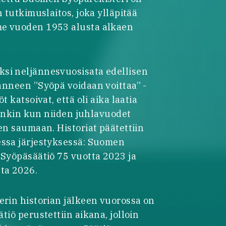
n tutkimuslaitos, joka ylläpitää
me vuoden 1953 alusta alkaen
si neljännesvuosisata edellisen
anneen ”Syöpä voidaan voittaa” -
t katsoivat, että oli aika laatia
rsinkin kun niiden juhlavuodet
en saumaan. Historiat päätettiin
essa järjestyksessä: Suomen
 Syöpäsäätiö 75 vuotta 2023 ja
ta 2026.
erin historian jälkeen vuorossa on
tiö perustettiin aikana, jolloin