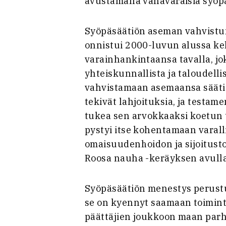
avustamalla vähävaraisia syöpä
Syöpäsäätiön aseman vahvistum
onnistui 2000-luvun alussa ke
varainhankintaansa tavalla, j
yhteiskunnallista ja taloudelli
vahvistamaan asemaansa säätiön
tekivät lahjoituksia, ja testame
tukea sen arvokkaaksi koetun t
pystyi itse kohentamaan varal
omaisuudenhoidon ja sijoitust
Roosa nauha -keräyksen avulla
Syöpäsäätiön menestys perustu
se on kyennyt saamaan toimint
päättäjien joukkoon maan parh