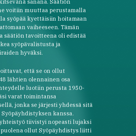
kitsevänä sanana. Säätiön
nne voitiin muuttaa perustamalla
lla syöpää kyettäisiin hoitamaan
mattomaan vaiheeseen. Tämän
a säätiön tavoitteena oli edistää
kea syöpävalistusta ja
iraiden hyväksi.
ittavat, että se on ollut
48 lähtien olennainen osa
hteydelle luotiin perusta 1950-
räsi varat toimintansa
llä, jonka se järjesti yhdessä sitä
Syöpäyhdistyksen kanssa.
teistyö tiivistyi nopeasti lujaksi
apuolena ollut Syöpäyhdistys liitti