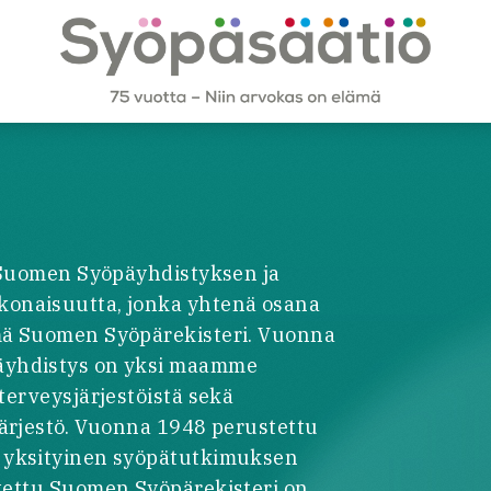
n Suomen Syöpäyhdistyksen ja
onaisuutta, jonka yhtenä osana
mä Suomen Syöpärekisteri. Vuonna
äyhdistys on yksi maamme
terveysjärjestöistä sekä
järjestö. Vuonna 1948 perustettu
 yksityinen syöpätutkimuksen
tettu Suomen Syöpärekisteri on