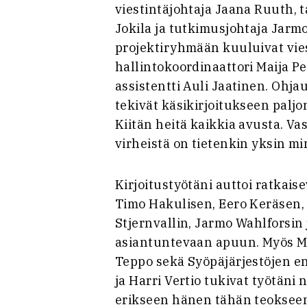
viestintäjohtaja Jaana Ruuth, ta
Jokila ja tutkimusjohtaja Jarmo
projektiryhmään kuuluivat vies
hallintokoordinaattori Maija Pe
assistentti Auli Jaatinen. Ohja
tekivät käsikirjoitukseen paljon
Kiitän heitä kaikkia avusta. Va
virheistä on tietenkin yksin m
Kirjoitustyötäni auttoi ratkais
Timo Hakulisen, Eero Keräsen
Stjernvallin, Jarmo Wahlforsin
asiantuntevaan apuun. Myös Ma
Teppo sekä Syöpäjärjestöjen e
ja Harri Vertio tukivat työtäni 
erikseen hänen tähän teokseen 