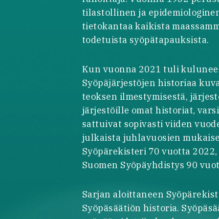
tilastollinen ja epidemiologine
tietokantaa kaikista maassam
todetuista syöpätapauksista.
Kun vuonna 2021 tuli kuluneek
Syöpäjärjestöjen historiaa kuv
teoksen ilmestymisestä, järjestö
järjestöille omat historiat, va
sattuivat sopivasti viiden vuod
julkaista juhlavuosien mukais
Syöpärekisteri 70 vuotta 2022,
Suomen Syöpäyhdistys 90 vuot
Sarjan aloittaneen Syöpärekist
Syöpäsäätiön historia. Syöpäsää