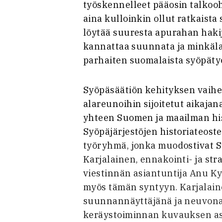
työskennelleet pääosin talkoo
aina kulloinkin ollut ratkaist
löytää suuresta apurahan hakijo
kannattaa suunnata ja minkälai
parhaiten suomalaista syöpätyö
Syöpäsäätiön kehityksen vaihei
alareunoihin sijoitetut aikajan
yhteen Suomen ja maailman hi
Syöpäjärjestöjen historiateoste
työryhmä, jonka muodostivat Sy
Karjalainen, ennakointi- ja str
viestinnän asiantuntija Anu Ky
myös tämän syntyyn. Karjalain
suunnannäyttäjänä ja neuvona
keräystoiminnan kuvauksen asi