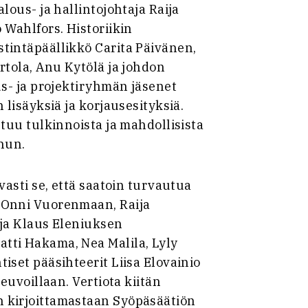
lous- ja hallintojohtaja Raija
 Wahlfors. Historiikin
tintäpäällikkö Carita Päivänen,
rtola, Anu Kytölä ja johdon
us- ja projektiryhmän jäsenet
 lisäyksiä ja korjausesityksiä.
stuu tulkinnoista ja mahdollisista
inun.
evasti se, että saatoin turvautua
, Onni Vuorenmaan, Raija
 ja Klaus Eleniuksen
tti Hakama, Nea Malila, Lyly
ntiset pääsihteerit Liisa Elovainio
neuvoillaan. Vertiota kiitän
kirjoittamastaan Syöpäsäätiön