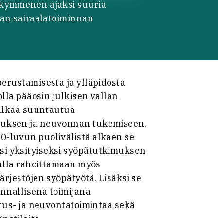
ikymmenen ajaksi suuria
aan sairaalatoiminnan
erustamisesta ja ylläpidosta
olla pääosin julkisen vallan
 alkaa suuntautua
tuksen ja neuvonnan tukemiseen.
-luvun puolivälistä alkaen se
i yksityiseksi syöpätutkimuksen
vulla rahoittamaan myös
ärjestöjen syöpätyötä. Lisäksi se
unnallisena toimijana
otus- ja neuvontatoimintaa sekä