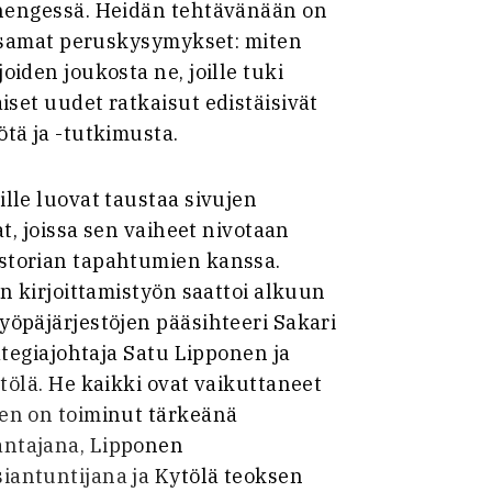
hengessä. Heidän tehtävänään on
a samat peruskysymykset: miten
iden joukosta ne, joille tuki
set uudet ratkaisut edistäisivät
tä ja -tutkimusta.
lle luovat taustaa sivujen
at, joissa sen vaiheet nivotaan
storian tapahtumien kanssa.
n kirjoittamistyön saattoi alkuun
öpäjärjestöjen pääsihteeri Sakari
ategiajohtaja Satu Lipponen ja
tölä. He kaikki ovat vaikuttaneet
en on toiminut tärkeänä
ntajana, Lipponen
antuntijana ja Kytölä teoksen