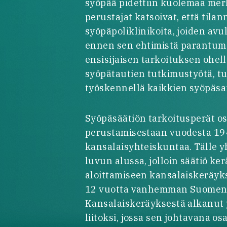
syöpää pidettiin kuolemaa mer
perustajat katsoivat, että tila
syöpäpoliklinikoita, joiden avu
ennen sen ehtimistä parantu
ensisijaisen tarkoituksen ohell
syöpätautien tutkimustyötä, tu
työskennellä kaikkien syöpäsa
Syöpäsäätiön tarkoitusperät oso
perustamisestaan vuodesta 19
kansalaisyhteiskuntaa. Tälle y
luvun alussa, jolloin säätiö ke
aloittamiseen kansalaiskeräykse
12 vuotta vanhemman Suomen 
Kansalaiskeräyksestä alkanut yh
liitoksi, jossa sen johtavana os