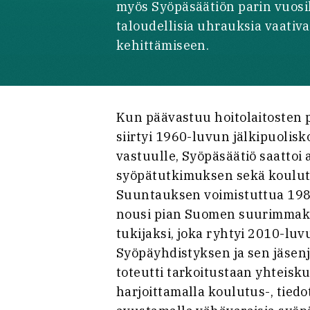
myös Syöpäsäätiön parin vuos
taloudellisia uhrauksia vaativ
kehittämiseen.
Kun päävastuu hoitolaitosten p
siirtyi 1960-luvun jälkipuolisk
vastuulle, Syöpäsäätiö saattoi
syöpätutkimuksen sekä koulu
Suuntauksen voimistuttua 1980
nousi pian Suomen suurimmaks
tukijaksi, joka ryhtyi 2010-lu
Syöpäyhdistyksen ja sen jäsenj
toteutti tarkoitustaan yhteisk
harjoittamalla koulutus-, tied