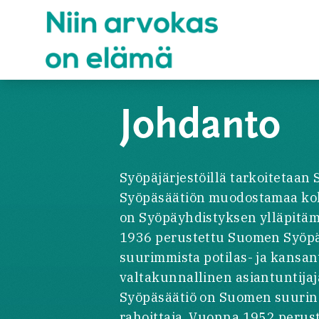
Hyppää
sisältöön
Johdanto
Syöpäjärjestöillä tarkoitetaa
Syöpäsäätiön muodostamaa kok
on Syöpäyhdistyksen ylläpitä
1936 perustettu Suomen Syöp
suurimmista potilas- ja kansan
valtakunnallinen asiantuntija
Syöpäsäätiö on Suomen suurin
rahoittaja. Vuonna 1952 perus