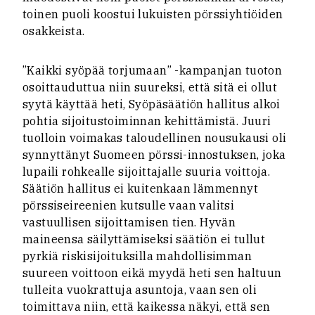
toinen puoli koostui lukuisten pörssiyhtiöiden
osakkeista.
”Kaikki syöpää torjumaan” -kampanjan tuoton
osoittauduttua niin suureksi, että sitä ei ollut
syytä käyttää heti, Syöpäsäätiön hallitus alkoi
pohtia sijoitustoiminnan kehittämistä. Juuri
tuolloin voimakas taloudellinen nousukausi oli
synnyttänyt Suomeen pörssi-innostuksen, joka
lupaili rohkealle sijoittajalle suuria voittoja.
Säätiön hallitus ei kuitenkaan lämmennyt
pörssiseireenien kutsulle vaan valitsi
vastuullisen sijoittamisen tien. Hyvän
maineensa säilyttämiseksi säätiön ei tullut
pyrkiä riskisijoituksilla mahdollisimman
suureen voittoon eikä myydä heti sen haltuun
tulleita vuokrattuja asuntoja, vaan sen oli
toimittava niin, että kaikessa näkyi, että sen