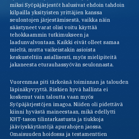
miksi Syöpäjärjestöt halusivat ehdoin tahdoin
kilpailla yksityisten yrittäjien kanssa
seulontojen järjestämisestä, vaikka näin
säästyneet varat olisi voitu käyttää
tehokkaammin tutkimukseen ja
laadunvalvontaan. Kaikki eivät olleet samaa
mieltä, mutta vaikeistakin asioista
keskusteltiin asiallisesti, myös mielipiteitä
jakaneesta eturauhassyövän seulonnasta.
Vuorenmaa piti tärkeänä toiminnan ja talouden
läpinäkyvyyttä. Riskien hyvä hallinta ei
koskenut vain taloutta vaan myös
Syöpäjärjestöjen imagoa. Niiden oli pidettävä
kiinni hyvästä maineestaan, mikä edellytti
KHT-tason tilintarkastusta ja tiukkoja
jääviyskäytäntöjä apurahojen jaossa.
Omaisuuden hoidossa ja testamenttien