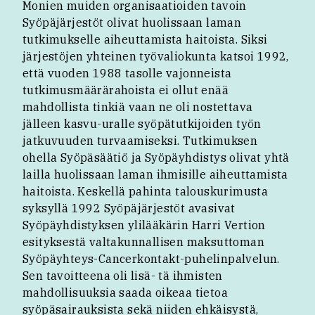
Monien muiden organisaatioiden tavoin
Syöpäjärjestöt olivat huolissaan laman
tutkimukselle aiheuttamista haitoista. Siksi
järjestöjen yhteinen työvaliokunta katsoi 1992,
että vuoden 1988 tasolle vajonneista
tutkimusmäärärahoista ei ollut enää
mahdollista tinkiä vaan ne oli nostettava
jälleen kasvu-uralle syöpätutkijoiden työn
jatkuvuuden turvaamiseksi. Tutkimuksen
ohella Syöpäsäätiö ja Syöpäyhdistys olivat yhtä
lailla huolissaan laman ihmisille aiheuttamista
haitoista. Keskellä pahinta talouskurimusta
syksyllä 1992 Syöpäjärjestöt avasivat
Syöpäyhdistyksen ylilääkärin Harri Vertion
esityksestä valtakunnallisen maksuttoman
Syöpäyhteys-Cancerkontakt-puhelinpalvelun.
Sen tavoitteena oli lisä- tä ihmisten
mahdollisuuksia saada oikeaa tietoa
syöpäsairauksista sekä niiden ehkäisystä,