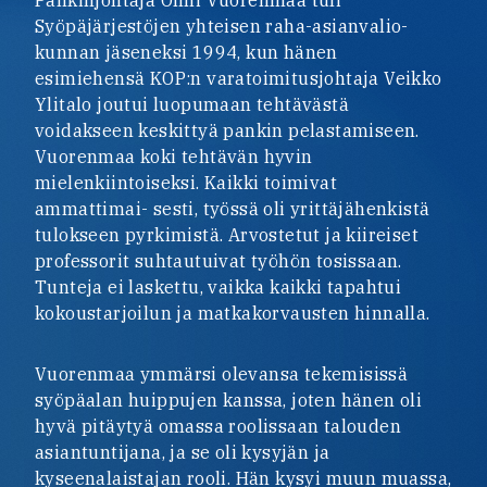
Pankinjohtaja Onni Vuorenmaa tuli
Syöpäjärjestöjen yhteisen raha-asianvalio-
kunnan jäseneksi 1994, kun hänen
esimiehensä KOP:n varatoimitusjohtaja Veikko
Ylitalo joutui luopumaan tehtävästä
voidakseen keskittyä pankin pelastamiseen.
Vuorenmaa koki tehtävän hyvin
mielenkiintoiseksi. Kaikki toimivat
ammattimai- sesti, työssä oli yrittäjähenkistä
tulokseen pyrkimistä. Arvostetut ja kiireiset
professorit suhtautuivat työhön tosissaan.
Tunteja ei laskettu, vaikka kaikki tapahtui
kokoustarjoilun ja matkakorvausten hinnalla.
Vuorenmaa ymmärsi olevansa tekemisissä
syöpäalan huippujen kanssa, joten hänen oli
hyvä pitäytyä omassa roolissaan talouden
asiantuntijana, ja se oli kysyjän ja
kyseenalaistajan rooli. Hän kysyi muun muassa,