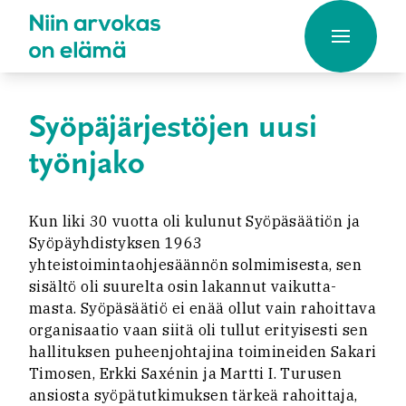
Hyppää
sisältöön
Syöpäjärjestöjen uusi
työnjako
Kun liki 30 vuotta oli kulunut Syöpäsäätiön ja
Syöpäyhdistyksen 1963
yhteistoimintaohjesäännön solmimisesta, sen
sisältö oli suurelta osin lakannut vaikutta-
masta. Syöpäsäätiö ei enää ollut vain rahoittava
organisaatio vaan siitä oli tullut erityisesti sen
hallituksen puheenjohtajina toimineiden Sakari
Timosen, Erkki Saxénin ja Martti I. Turusen
ansiosta syöpätutkimuksen tärkeä rahoittaja,