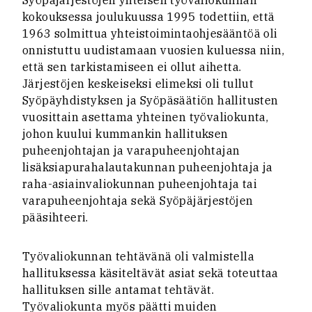
Syöpäjärjestöjen yhteisen työvaliokunnan
kokouksessa joulukuussa 1995 todettiin, että
1963 solmittua yhteistoimintaohjesääntöä oli
onnistuttu uudistamaan vuosien kuluessa niin,
että sen tarkistamiseen ei ollut aihetta.
Järjestöjen keskeiseksi elimeksi oli tullut
Syöpäyhdistyksen ja Syöpäsäätiön hallitusten
vuosittain asettama yhteinen työvaliokunta,
johon kuului kummankin hallituksen
puheenjohtajan ja varapuheenjohtajan
lisäksiapurahalautakunnan puheenjohtaja ja
raha-asiainvaliokunnan puheenjohtaja tai
varapuheenjohtaja sekä Syöpäjärjestöjen
pääsihteeri.
Työvaliokunnan tehtävänä oli valmistella
hallituksessa käsiteltävät asiat sekä toteuttaa
hallituksen sille antamat tehtävät.
Työvaliokunta myös päätti muiden