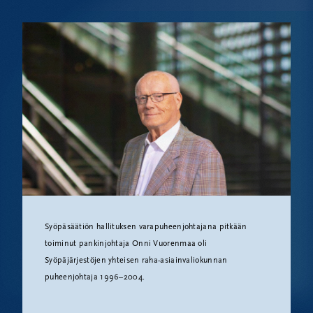
Syöpäsäätiön hallituksen varapuheenjohtajana pitkään
toiminut pankinjohtaja Onni Vuorenmaa oli
Syöpäjärjestöjen yhteisen raha-asiainvaliokunnan
puheenjohtaja 1996–2004.