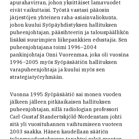
apurahavirran, johon yksittäiset lamavuodet
eivät vaikuttaisi. Työstä vastasi pääosin
järjestöjen yhteinen raha-asiainvaliokunta,
johon kuului Syöpäyhdistyksen hallituksen
puheenjohtajan, pääsihteerin ja talouspäällikön
lisäksi suurimpien liikepankkien edustajia. Sen
puheenjohtajana toimi 1996–2004
pankinjohtaja Onni Vuorenmaa, joka oli vuosina
1996–2005 myös Syöpäsäätiön hallituksen
varapuheenjohtaja ja kuului myös sen
strategiatyöryhmään.
Vuonna 1995 Syöpäsäätiö sai monen vuoden
jälkeen jälleen pitkäaikaisen hallituksen
puheenjohtajan, sillä radiologian professori
Carl-Gustaf Standertskjöld-Nordenstam johti
sitä yli vuosituhannen vaihtumiseen vuoteen
2003 saakka. Hänen kaudellaan säätiön