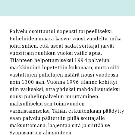
Palvelu osoittautui nopeasti tarpeelliseksi.
Puheluiden määrä kasvoi vuosi vuodelta, mikä
johti siihen, että useat sadat soittajat jäivät
vuosittain ruuhkan vuoksi vaille apua.
Tilanteen helpottamiseksi 1994 palvelun
markkinointi lopetettiin kokonaan, mutta silti
vastattujen puhelujen määrä nousi vuodessa
noin 1300:aan. Vuonna 1996 tilanne kehittyi
niin vaikeaksi, että yhdeksi mahdollisuudeksi
nousi puhelinpalvelun muuttaminen
maksulliseksi sen toimivuuden
varmistamiseksi. Tähän ei kuitenkaan päädytty
vaan palvelu päätettiin pitää soittajalle
maksuttomana, laajentaa sitä ja siirtää se
Syöpäsäätiön alaisuuteen.