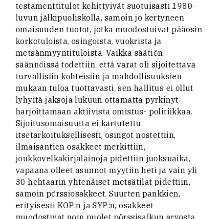
testamenttitulot kehittyivät suotuisasti 1980-
luvun jälkipuoliskolla, samoin jo kertyneen
omaisuuden tuotot, jotka muodostuivat pääosin
korkotuloista, osingoista, vuokrista ja
metsänmyyntituloista. Vaikka säätiön
säännöissä todettiin, että varat oli sijoitettava
turvallisiin kohteisiin ja mahdollisuuksien
mukaan tuloa tuottavasti, sen hallitus ei ollut
lyhyitä jaksoja lukuun ottamatta pyrkinyt
harjoittamaan aktiivista omistus- politiikkaa.
Sijoitusomaisuutta ei kartutettu
itsetarkoituksellisesti, osingot nostettiin,
ilmaisantien osakkeet merkittiin,
joukkovelkakirjalainoja pidettiin juoksuaika,
vapaana olleet asunnot myytiin heti ja vain yli
30 hehtaarin yhtenäiset metsätilat pidettiin,
samoin pörssiosakkeet. Suurten pankkien,
erityisesti KOP:n ja SYP:n, osakkeet
muodostivat noin puolet pörssisalkun arvosta,