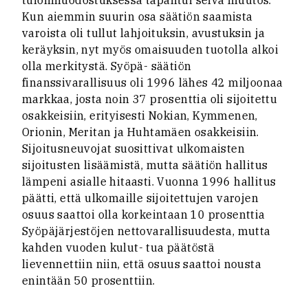
tulonmuodostuksessa tapahtui selvä muutos.
Kun aiemmin suurin osa säätiön saamista
varoista oli tullut lahjoituksin, avustuksin ja
keräyksin, nyt myös omaisuuden tuotolla alkoi
olla merkitystä. Syöpä- säätiön
finanssivarallisuus oli 1996 lähes 42 miljoonaa
markkaa, josta noin 37 prosenttia oli sijoitettu
osakkeisiin, erityisesti Nokian, Kymmenen,
Orionin, Meritan ja Huhtamäen osakkeisiin.
Sijoitusneuvojat suosittivat ulkomaisten
sijoitusten lisäämistä, mutta säätiön hallitus
lämpeni asialle hitaasti. Vuonna 1996 hallitus
päätti, että ulkomaille sijoitettujen varojen
osuus saattoi olla korkeintaan 10 prosenttia
Syöpäjärjestöjen nettovarallisuudesta, mutta
kahden vuoden kulut- tua päätöstä
lievennettiin niin, että osuus saattoi nousta
enintään 50 prosenttiin.