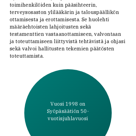
toimihenkilöiden kuin pääsihteerin,
terveysosaston ylilääkärin ja talouspäällikön
ottamisesta ja erottamisesta. Se huolehti
määräehtoisten lahjoitusten sekä
testamenttien vastaanottamiseen, valvontaan
ja toteuttamiseen liittyvistä tehtävistä ja ohjasi
sekä valvoi hallitusten tekemien päätösten
toteuttamista.
Vuosi 1998 on
Syöpäsäätiön 50-
vuotisjuhlavuosi