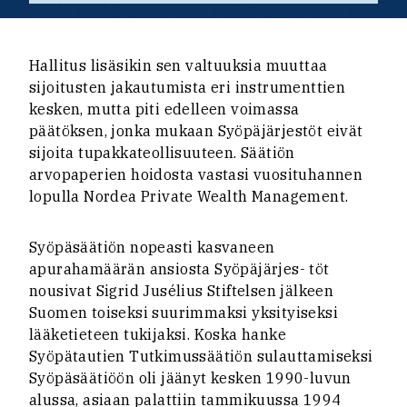
Hallitus lisäsikin sen valtuuksia muuttaa
sijoitusten jakautumista eri instrumenttien
kesken, mutta piti edelleen voimassa
päätöksen, jonka mukaan Syöpäjärjestöt eivät
sijoita tupakkateollisuuteen. Säätiön
arvopaperien hoidosta vastasi vuosituhannen
lopulla Nordea Private Wealth Management.
Syöpäsäätiön nopeasti kasvaneen
apurahamäärän ansiosta Syöpäjärjes- töt
nousivat Sigrid Jusélius Stiftelsen jälkeen
Suomen toiseksi suurimmaksi yksityiseksi
lääketieteen tukijaksi. Koska hanke
Syöpätautien Tutkimussäätiön sulauttamiseksi
Syöpäsäätiöön oli jäänyt kesken 1990-luvun
alussa, asiaan palattiin tammikuussa 1994