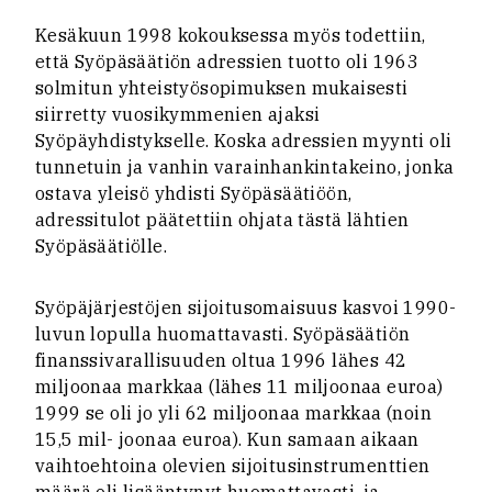
Kesäkuun 1998 kokouksessa myös todettiin,
että Syöpäsäätiön adressien tuotto oli 1963
solmitun yhteistyösopimuksen mukaisesti
siirretty vuosikymmenien ajaksi
Syöpäyhdistykselle. Koska adressien myynti oli
tunnetuin ja vanhin varainhankintakeino, jonka
ostava yleisö yhdisti Syöpäsäätiöön,
adressitulot päätettiin ohjata tästä lähtien
Syöpäsäätiölle.
Syöpäjärjestöjen sijoitusomaisuus kasvoi 1990-
luvun lopulla huomattavasti. Syöpäsäätiön
finanssivarallisuuden oltua 1996 lähes 42
miljoonaa markkaa (lähes 11 miljoonaa euroa)
1999 se oli jo yli 62 miljoonaa markkaa (noin
15,5 mil- joonaa euroa). Kun samaan aikaan
vaihtoehtoina olevien sijoitusinstrumenttien