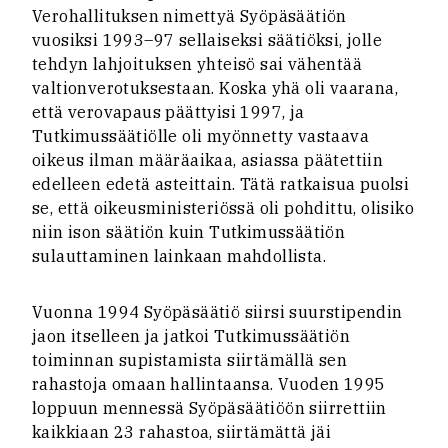
Verohallituksen nimettyä Syöpäsäätiön
vuosiksi 1993–97 sellaiseksi säätiöksi, jolle
tehdyn lahjoituksen yhteisö sai vähentää
valtionverotuksestaan. Koska yhä oli vaarana,
että verovapaus päättyisi 1997, ja
Tutkimussäätiölle oli myönnetty vastaava
oikeus ilman määräaikaa, asiassa päätettiin
edelleen edetä asteittain. Tätä ratkaisua puolsi
se, että oikeusministeriössä oli pohdittu, olisiko
niin ison säätiön kuin Tutkimussäätiön
sulauttaminen lainkaan mahdollista.
Vuonna 1994 Syöpäsäätiö siirsi suurstipendin
jaon itselleen ja jatkoi Tutkimussäätiön
toiminnan supistamista siirtämällä sen
rahastoja omaan hallintaansa. Vuoden 1995
loppuun mennessä Syöpäsäätiöön siirrettiin
kaikkiaan 23 rahastoa, siirtämättä jäi