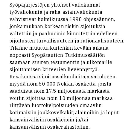
Syöpäjärjestöjen yhteiset valiokunnat
työvaliokunta ja raha-asiainvaliokunta
vahvistivat helmikuussa 1998 ohjesäännön,
jonka mukaan korkean riskin sijoituksia
vältettiin ja päähuomio kiinnitettiin edelleen
sijoitusten turvallisuuteen ja rationaalisuuteen.
Tilanne muuttui kuitenkin kevään aikana
nopeasti Syöpätautien Tutkimussäätiön
saamaan suuren testamentin ja ulkomaille
sijoittamisen kriteerien lievennyttyä.
Kesäkuussa sijoitussalkunhoitaja sai ohjeen
myydä noin 50 000 Nokian osaketta, joista
saaduista noin 17,5 miljoonasta markasta
voitiin sijoittaa noin 10 miljoonaa markkaa
riittävän luottokelpoisuuden omaaviin
kotimaisiin joukkovelkakirjalainoihin ja loput
kansainvälisiin osakkeisiin ja/tai
kansainvälisiin osakerahastoihin.