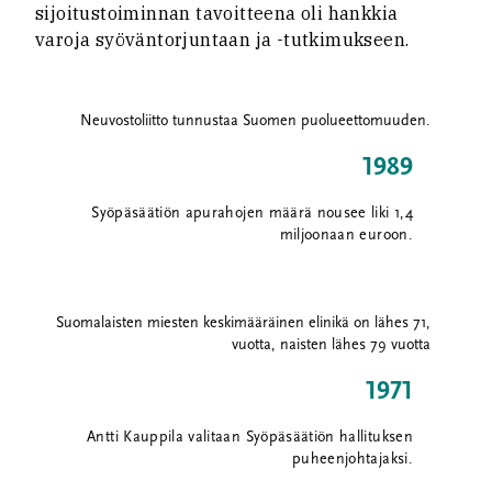
sijoitustoiminnan tavoitteena oli hankkia
varoja syöväntorjuntaan ja -tutkimukseen.
Neuvostoliitto tunnustaa Suomen puolueettomuuden.
1989
Syöpäsäätiön apurahojen määrä nousee liki 1,4
miljoonaan euroon.
Suomalaisten miesten keskimääräinen elinikä on lähes 71,
vuotta, naisten lähes 79 vuotta
1971
Antti Kauppila valitaan Syöpäsäätiön hallituksen
puheenjohtajaksi.