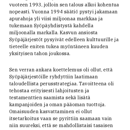
vuoteen 1993, jolloin sen talous alkoi kohentua
nopeasti. Vuonna 1994 säätiö pystyi jakamaan
apurahoja yli viisi miljoonaa markkaa ja
tukemaan Syöpäyhdistystä kahdella
miljoonalla markalla. Kasvun ansiosta
Syöpäjärjestöt pysyivät edelleen kulttuurille ja
tieteelle eniten tukea myöntäneen kuuden
yksityisen tahon joukossa.
Sen verran ankara koettelemus oli ollut, että
Syöpäjärjestöille ryhdyttiin laatimaan
taloudellista perusstrategiaa. Tavoitteena oli
tehostaa erityisesti lahjoitusten ja
testamenttien saamista sekä lisätä
kampanjoiden ja oman pääoman tuottoja.
Omaisuuden kasvattaminen ei ollut
itsetarkoitus vaan se pyrittiin saamaan vain
niin suureksi, että se mahdollistaisi tasaisen