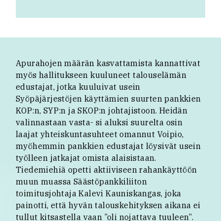
Apurahojen määrän kasvattamista kannattivat
myös hallitukseen kuuluneet talouselämän
edustajat, jotka kuuluivat usein
Syöpäjärjestöjen käyttämien suurten pankkien
KOP:n, SYP:n ja SKOP:n johtajistoon. Heidän
valinnastaan vasta- si aluksi suurelta osin
laajat yhteiskuntasuhteet omannut Voipio,
myöhemmin pankkien edustajat löysivät usein
työlleen jatkajat omista alaisistaan.
Tiedemiehiä opetti aktiiviseen rahankäyttöön
muun muassa Säästöpankkiliiton
toimitusjohtaja Kalevi Kauniskangas, joka
painotti, että hyvän talouskehityksen aikana ei
tullut kitsastella vaan ”oli nojattava tuuleen”.