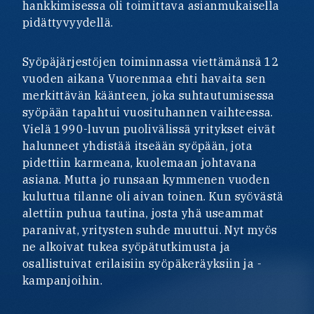
hankkimisessa oli toimittava asianmukaisella
pidättyvyydellä.
Syöpäjärjestöjen toiminnassa viettämänsä 12
vuoden aikana Vuorenmaa ehti havaita sen
merkittävän käänteen, joka suhtautumisessa
syöpään tapahtui vuosituhannen vaihteessa.
Vielä 1990-luvun puolivälissä yritykset eivät
halunneet yhdistää itseään syöpään, jota
pidettiin karmeana, kuolemaan johtavana
asiana. Mutta jo runsaan kymmenen vuoden
kuluttua tilanne oli aivan toinen. Kun syövästä
alettiin puhua tautina, josta yhä useammat
paranivat, yritysten suhde muuttui. Nyt myös
ne alkoivat tukea syöpätutkimusta ja
osallistuivat erilaisiin syöpäkeräyksiin ja -
kampanjoihin.