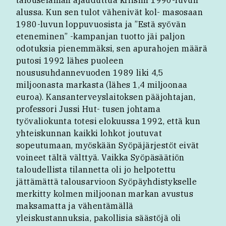
talouselämän ajauduttua kriisiin 1990-luvun
alussa. Kun sen tulot vähenivät kol- masosaan
1980-luvun loppuvuosista ja ”Estä syövän
eteneminen” -kampanjan tuotto jäi paljon
odotuksia pienemmäksi, sen apurahojen määrä
putosi 1992 lähes puoleen
noususuhdannevuoden 1989 liki 4,5
miljoonasta markasta (lähes 1,4 miljoonaa
euroa). Kansanterveyslaitoksen pääjohtajan,
professori Jussi Hut- tusen johtama
työvaliokunta totesi elokuussa 1992, että kun
yhteiskunnan kaikki lohkot joutuvat
sopeutumaan, myöskään Syöpäjärjestöt eivät
voineet tältä välttyä. Vaikka Syöpäsäätiön
taloudellista tilannetta oli jo helpotettu
jättämättä talousarvioon Syöpäyhdistykselle
merkitty kolmen miljoonan markan avustus
maksamatta ja vähentämällä
yleiskustannuksia, pakollisia säästöjä oli