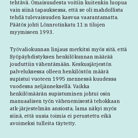
tehtävä. Omaisuudesta voitiin kuitenkin luopua
vain siinä tapauksessa, että se oli mahdollista
tehdä tulevaisuuden kasvua vaarantamatta.
Päätös johti Lönnrotinkatu 11:n tilojen
myymiseen 1993.
Työvaliokunnan linjaus merkitsi myös sitä, että
Syöpäyhdistyksen henkilökunnan määrää
jouduttiin vähentämään. Keskusjärjestön
palveluksessa olleen henkilöstön määrä
supistui vuoteen 1995 mennessä kuudessa
vuodessa neljänneksellä. Vaikka
henkilömäärän supistuminen johtui osin
manuaalisen työn vähenemisestä tehokkaan
atk-järjestelmän ansiosta, lama näkyi myös
siinä, että uusia toimia ei perustettu eikä
avoimeksi tulleita täytetty.