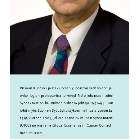
Pitkään Kuopion ja Itä-Suomen yliopiston sädehoidon ja
onko- logian professorina toiminut Risto Johansson toimi
Syöpä- säätiön hallituksen puheen- johtaja 1991–94. Hän
johti myös Suomen Syöpäyhdistyksen hallitusta vuodesta
1995 vuoteen 2004, jolloin Kansain- välinen Syöpäunioni
(UICC) myönsi sille Global Excellence in Cancer Control -
tunnustuksen.