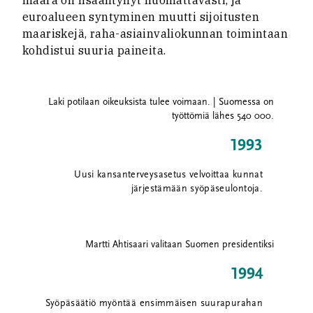
määrä oli lisääntynyt huomattavasti, ja
euroalueen syntyminen muutti sijoitusten
maariskejä, raha-asiainvaliokunnan toimintaan
kohdistui suuria paineita.
Laki potilaan oikeuksista tulee voimaan. | Suomessa on
työttömiä lähes 540 000.
1993
Uusi kansanterveysasetus velvoittaa kunnat
järjestämään syöpäseulontoja.
Martti Ahtisaari valitaan Suomen presidentiksi
1994
Syöpäsäätiö myöntää ensimmäisen suurapurahan