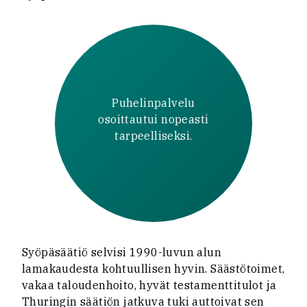
Puhelinpalvelu
osoittautui nopeasti
tarpeelliseksi.
Syöpäsäätiö selvisi 1990-luvun alun
lamakaudesta kohtuullisen hyvin. Säästötoimet,
vakaa taloudenhoito, hyvät testamenttitulot ja
Thuringin säätiön jatkuva tuki auttoivat sen