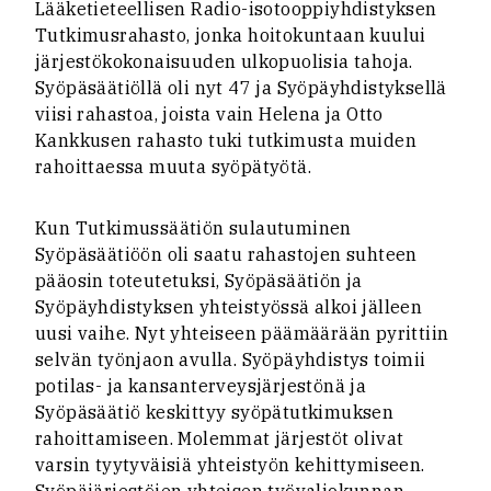
Lääketieteellisen Radio-isotooppiyhdistyksen
Tutkimusrahasto, jonka hoitokuntaan kuului
järjestökokonaisuuden ulkopuolisia tahoja.
Syöpäsäätiöllä oli nyt 47 ja Syöpäyhdistyksellä
viisi rahastoa, joista vain Helena ja Otto
Kankkusen rahasto tuki tutkimusta muiden
rahoittaessa muuta syöpätyötä.
Kun Tutkimussäätiön sulautuminen
Syöpäsäätiöön oli saatu rahastojen suhteen
pääosin toteutetuksi, Syöpäsäätiön ja
Syöpäyhdistyksen yhteistyössä alkoi jälleen
uusi vaihe. Nyt yhteiseen päämäärään pyrittiin
selvän työnjaon avulla. Syöpäyhdistys toimii
potilas- ja kansanterveysjärjestönä ja
Syöpäsäätiö keskittyy syöpätutkimuksen
rahoittamiseen. Molemmat järjestöt olivat
varsin tyytyväisiä yhteistyön kehittymiseen.