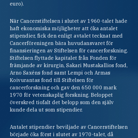
euro).
När Cancerstiftelsen i slutet av 1960-talet hade
haft ekonomiska möjligheter att öka antalet
stipendier, fick den enligt avtalet tecknat med
Cancerföreningen bära huvudansvaret för
finansieringen av Stiftelsen för cancerforskning.
Stiftelsen flyttade kapitalet från Fonden för
främjande av kirurgin, Sakari Mustakallios fond,
Arno Saxéns fond samt Lempi och Armas
Koivurantas fond till Stiftelsen för
cancerforskning och gav den 650 000 mark
1970 för vetenskaplig forskning. Beloppet
överskred tiofalt det belopp som den själv
kunde dela ut som stipendier.
Antalet stipendier beviljade av Cancerstiftelsen
började öka först i slutet av 1970-talet, då