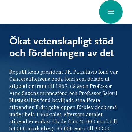
Hyppää
sisältöön
Ökat vetenskapligt stöd
och fördelningen av det
Republikens president J.K. Paasikivis fond var
Cancerstiftelsens enda fond som delade ut
stipendier fram till 1967, då även Professor
Arno Saxéns minnesfond och Professor Sakari
Mustakallios fond beviljade sina första
stipendier. Bidragsbeloppen förblev dock små
under hela 1960-talet, eftersom antalet
stipendier endast ökade från 40 000 mark till
54 000 mark (drygt 85 000 euro till 90 500