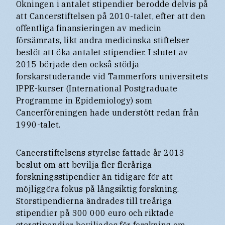
Ökningen i antalet stipendier berodde delvis på
att Cancerstiftelsen på 2010-talet, efter att den
offentliga finansieringen av medicin
försämrats, likt andra medicinska stiftelser
beslöt att öka antalet stipendier. I slutet av
2015 började den också stödja
forskarstuderande vid Tammerfors universitets
IPPE-kurser (International Postgraduate
Programme in Epidemiology) som
Cancerföreningen hade understött redan från
1990-talet.
Cancerstiftelsens styrelse fattade år 2013
beslut om att bevilja fler fleråriga
forskningsstipendier än tidigare för att
möjliggöra fokus på långsiktig forskning.
Storstipendierna ändrades till treåriga
stipendier på 300 000 euro och riktade
storstipendier beviljades för forskning om