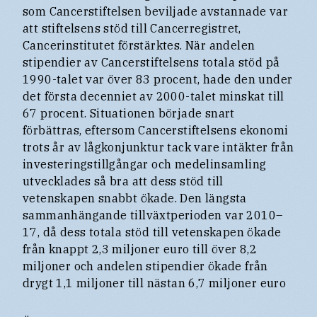
som Cancerstiftelsen beviljade avstannade var
att stiftelsens stöd till Cancerregistret,
Cancerinstitutet förstärktes. När andelen
stipendier av Cancerstiftelsens totala stöd på
1990-talet var över 83 procent, hade den under
det första decenniet av 2000-talet minskat till
67 procent. Situationen började snart
förbättras, eftersom Cancerstiftelsens ekonomi
trots år av lågkonjunktur tack vare intäkter från
investeringstillgångar och medelinsamling
utvecklades så bra att dess stöd till
vetenskapen snabbt ökade. Den längsta
sammanhängande tillväxtperioden var 2010–
17, då dess totala stöd till vetenskapen ökade
från knappt 2,3 miljoner euro till över 8,2
miljoner och andelen stipendier ökade från
drygt 1,1 miljoner till nästan 6,7 miljoner euro